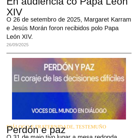
En audiencia co Papa León
XIV
O 26 de setembro de 2025, Margaret Karram
e Jesús Morán foron recibidos polo Papa
León XIV.
26/09/2025
DIÁLOGO E FRATERNIDADE
Perdón e paz
,
TESTEMUÑO
O 31 de maio tivo lugar a mesa redonda