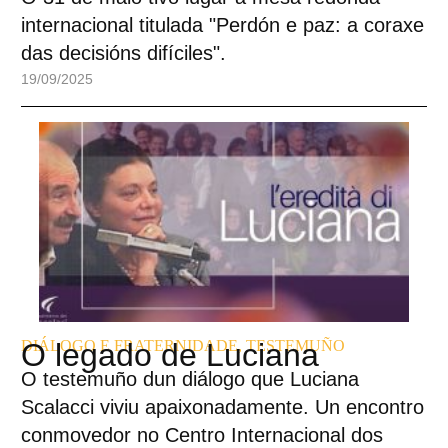
internacional titulada "Perdón e paz: a coraxe
das decisións difíciles".
19/09/2025
DIÁLOGO E FRATERNIDADE
O legado de Luciana
,
TESTEMUÑO
O testemuño dun diálogo que Luciana
Scalacci viviu apaixonadamente. Un encontro
conmovedor no Centro Internacional dos