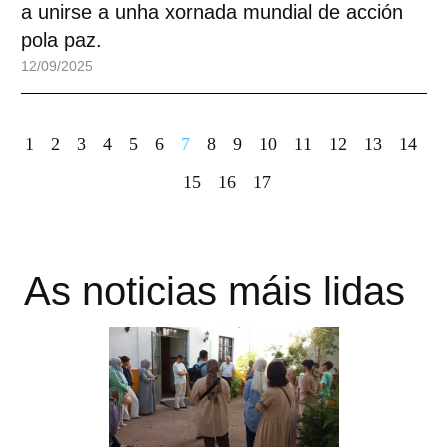
a unirse a unha xornada mundial de acción
pola paz.
12/09/2025
1
2
3
4
5
6
7
8
9
10
11
12
13
14
15
16
17
As noticias máis lidas