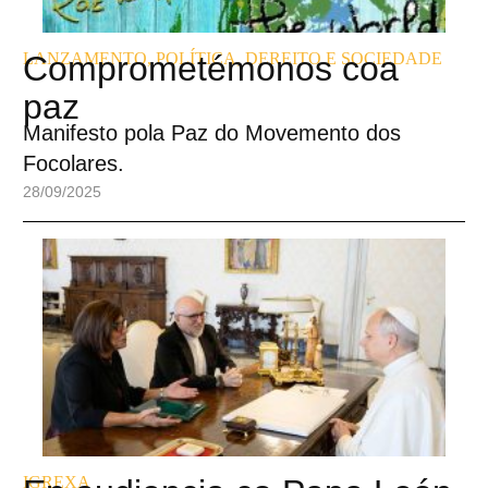
LANZAMENTO
Comprometémonos coa
,
POLÍTICA, DEREITO E SOCIEDADE
paz
Manifesto pola Paz do Movemento dos
Focolares.
28/09/2025
IGREXA