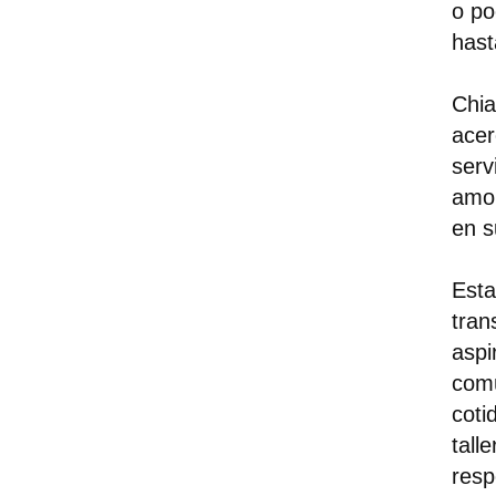
o p
hast
Chia
acer
serv
amor
en s
Esta
tran
aspi
comú
coti
tall
resp