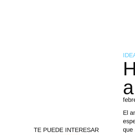
IDE
H
a
febr
El a
espe
que 
TE PUEDE INTERESAR