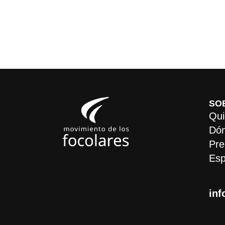
SO
Qui
Dón
Pre
Esp
inf