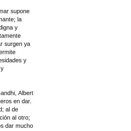
Amar supone
mante; la
digna y
ctamente
ar surgen ya
permite
esidades y
 y
andhi, Albert
eros en dar.
d; al de
ión al otro;
mos dar mucho