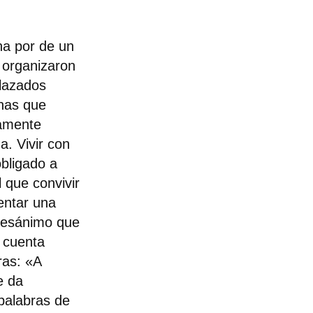
ha por de un
 organizaron
plazados
onas que
damente
a. Vivir con
obligado a
 que convivir
mentar una
 desánimo que
 cuenta
ras: «A
e da
palabras de