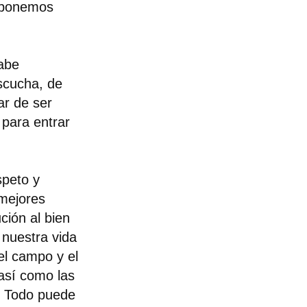
 ponemos
sabe
escucha, de
ar de ser
para entrar
speto y
 mejores
ción al bien
nuestra vida
el campo y el
, así como las
o. Todo puede