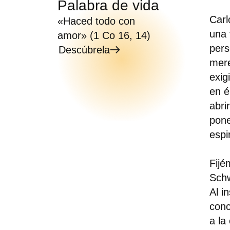
Palabra de vida
Carl
«Haced todo con
una 
amor» (1 Co 16, 14)
pers
Descúbrela
mere
exig
en é
abri
pone
espi
Fijé
Schw
Al i
conc
a la