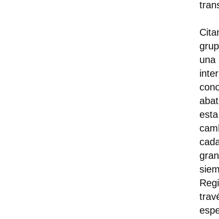
tran
Cita
grup
una 
inte
cono
abat
esta
camb
cada
gran
siem
Regi
trav
espe