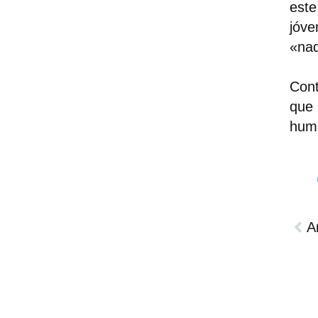
este
jóve
«nad
Cont
que 
hum
A