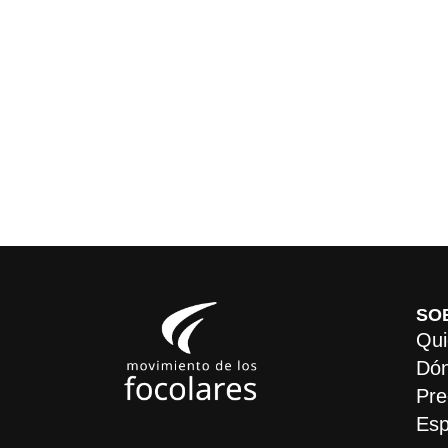
SO
Qui
Dón
Pre
Esp