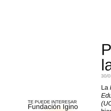
P
l
30/0
La
Edu
TE PUEDE INTERESAR
(U
Fundación Igino