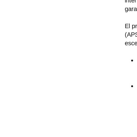
inte
gara
El p
(APS
esce