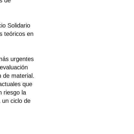
os de
io Solidario
s teóricos en
 más urgentes
 evaluación
n de material.
actuales que
 riesgo la
 un ciclo de