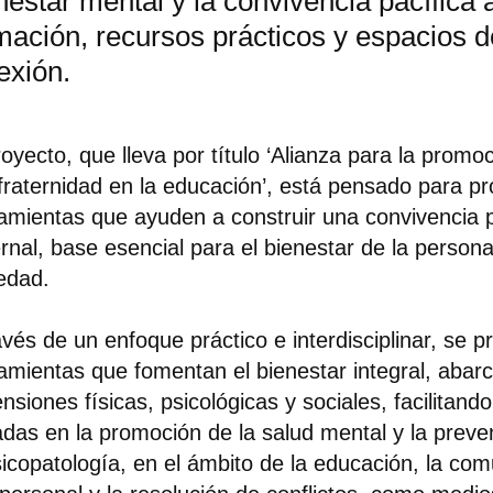
nestar mental y la convivencia pacífica 
mación, recursos prácticos y espacios d
lexión.
royecto, que lleva por título ‘Alianza para la promo
 fraternidad en la educación’, está pensado para p
amientas que ayuden a construir una convivencia p
ernal, base esencial para el bienestar de la persona
edad.
avés de un enfoque práctico e interdisciplinar, se 
amientas que fomentan el bienestar integral, abar
nsiones físicas, psicológicas y sociales, facilitand
das en la promoción de la salud mental y la preve
sicopatología, en el ámbito de la educación, la co