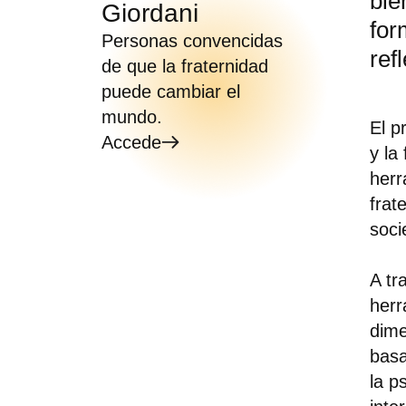
bie
Giordani
for
Personas convencidas
ref
de que la fraternidad
puede cambiar el
mundo.
El p
Accede
y la
herr
frat
soci
A tr
herr
dime
basa
la p