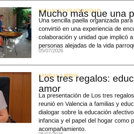
DIÁLOGO Y FRATERNIDAD
Mucho más que una p
Una sencilla paella organizada par
convirtió en una experiencia de enc
colaboración y unidad que implicó a
personas alejadas de la vida parroqu
05/07/2026
FAMILIA
Los tres regalos: educ
,
LIBROS
amor
La presentación de Los tres regalos
reunió en Valencia a familias y edu
dialogar sobre la educación afectivo
infancia y el papel del hogar como 
acompañamiento.