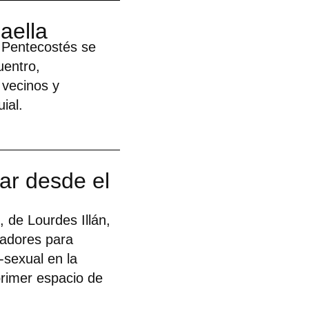
aella
a Pentecostés se
uentro,
 vecinos y
ial.
ar desde el
, de Lourdes Illán,
cadores para
-sexual en la
primer espacio de