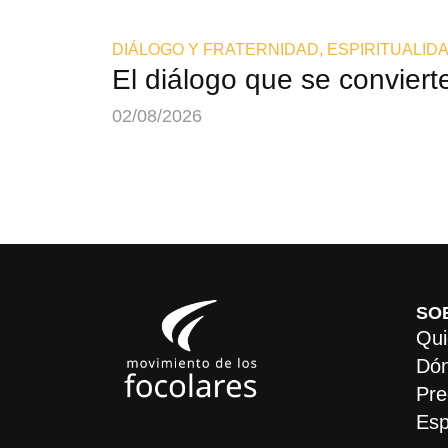
DIÁLOGO Y FRATERNIDAD
,
ESPIRITUALID
El diálogo que se convierte
02/08/2026
SO
Qui
Dón
Pre
Esp