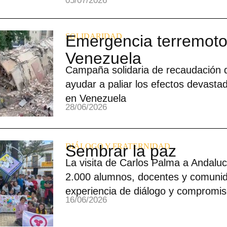
05/07/2026
SOLIDARIDAD
Emergencia terremoto
Venezuela
Campaña solidaria de recaudación 
ayudar a paliar los efectos devasta
en Venezuela
28/06/2026
DIÁLOGO Y FRATERNIDAD
Sembrar la paz
La visita de Carlos Palma a Andalu
2.000 alumnos, docentes y comunid
experiencia de diálogo y compromis
16/06/2026