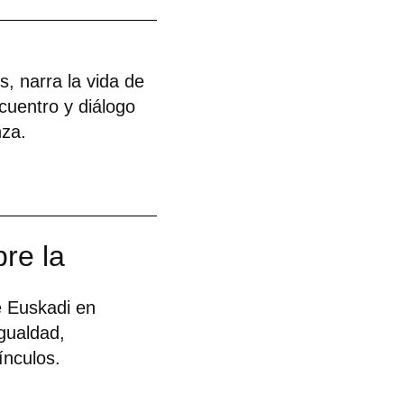
, narra la vida de
cuentro y diálogo
nza.
re la
 Euskadi en
gualdad,
ínculos.