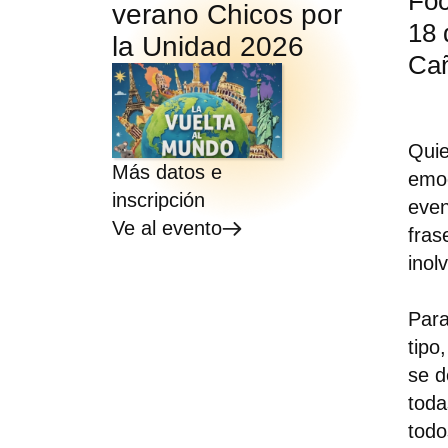
Foc
verano Chicos por
18 
la Unidad 2026
Cañ
Quie
Más datos e
emoc
inscripción
even
Ve al evento
fras
inol
Para
tipo
se d
toda
todo