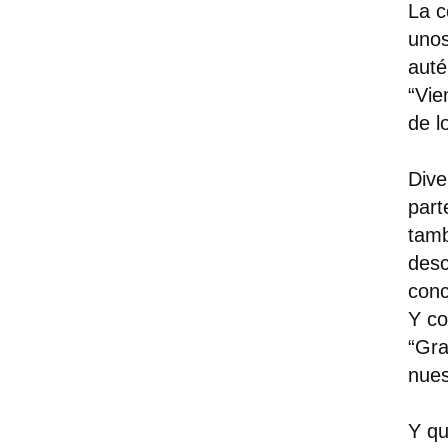
La c
unos
auté
“Vie
de l
Dive
part
tamb
desc
conc
Y co
“Gra
nues
Y qu