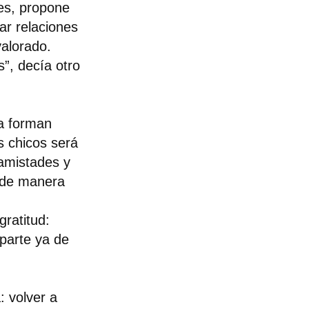
es, propone
ar relaciones
valorado.
s”, decía otro
da forman
s chicos será
amistades y
e de manera
ratitud:
parte ya de
: volver a