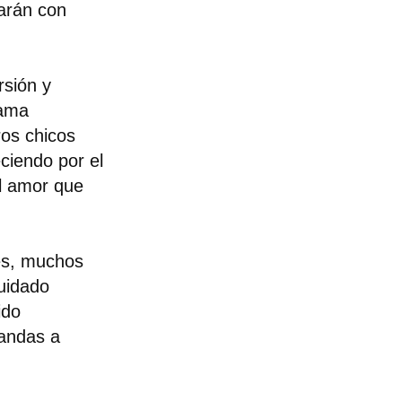
arán con
rsión y
rama
ros chicos
ciendo por el
el amor que
nes, muchos
cuidado
ido
landas a