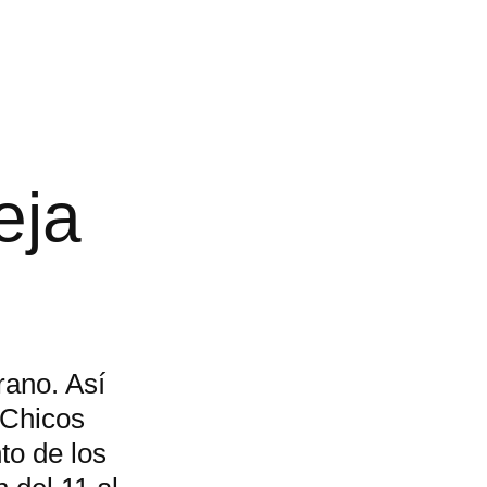
eja
rano. Así
“Chicos
to de los