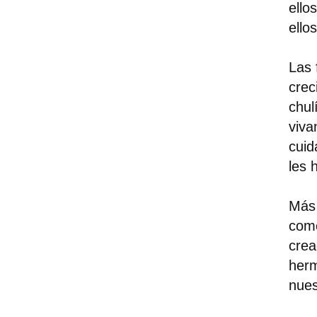
ello
ello
Las 
crec
chul
viva
cuid
les 
Más 
come
crea
herm
nues