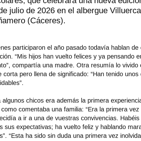
olares, que celebrará una nueva edición
de julio de 2026 en el albergue Villuerca
amero (Cáceres).
nes participaron el año pasado todavía hablan de 
ión. “Mis hijos han vuelto felices y ya pensando e
to”, compartía una madre. Otra resumía lo vivido
e corta pero llena de significado: “Han tenido unos
vidables”.
 algunos chicos era además la primera experienci
, como comentaba una familia: “Era la primera vez 
ecidía a ir a una de vuestras convivencias. Habéi
s sus expectativas; ha vuelto feliz y hablando mara
s”. “Esta ha sido sin duda una primera vez inolvid