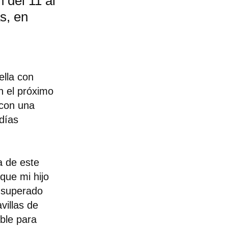
 del 11 al
s, en
ella con
n el próximo
 con una
 días
a de este
que mi hijo
s superado
villas de
able para