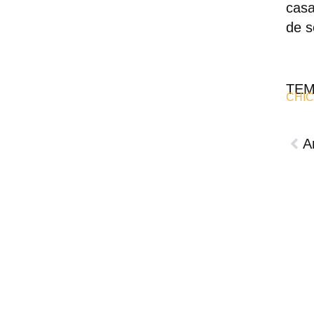
casa
de s
TE
CHIC
A