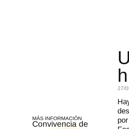
U
h
27/0
Hay
des
MÁS INFORMACIÓN
por
Convivencia de